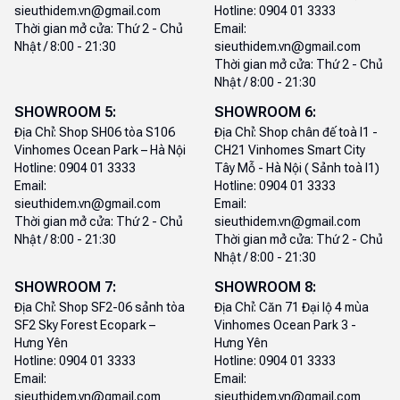
sieuthidem.vn@gmail.com
Hotline:
0904 01 3333
Thời gian mở cửa:
Thứ 2 - Chủ
Email:
Nhật / 8:00 - 21:30
sieuthidem.vn@gmail.com
Thời gian mở cửa:
Thứ 2 - Chủ
Nhật / 8:00 - 21:30
SHOWROOM
5
:
SHOWROOM
6
:
Địa Chỉ:
Shop SH06 tòa S106
Địa Chỉ:
Shop chân đế toà I1 -
Vinhomes Ocean Park – Hà Nội
CH21 Vinhomes Smart City
Hotline:
0904 01 3333
Tây Mỗ - Hà Nội ( Sảnh toà I1)
Email:
Hotline:
0904 01 3333
sieuthidem.vn@gmail.com
Email:
Thời gian mở cửa:
Thứ 2 - Chủ
sieuthidem.vn@gmail.com
Nhật / 8:00 - 21:30
Thời gian mở cửa:
Thứ 2 - Chủ
Nhật / 8:00 - 21:30
SHOWROOM
7
:
SHOWROOM
8
:
Địa Chỉ:
Shop SF2-06 sảnh tòa
Địa Chỉ:
Căn 71 Đại lộ 4 mùa
SF2 Sky Forest Ecopark –
Vinhomes Ocean Park 3 -
Hưng Yên
Hưng Yên
Hotline:
0904 01 3333
Hotline:
0904 01 3333
Email:
Email:
sieuthidem.vn@gmail.com
sieuthidem.vn@gmail.com