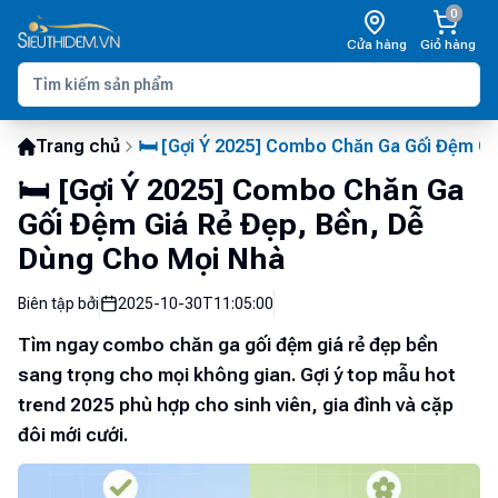
0
Cửa hàng
Giỏ hàng
Trang chủ
🛏️ [Gợi Ý 2025] Combo Chăn Ga Gối Đệm G
🛏️ [Gợi Ý 2025] Combo Chăn Ga
Gối Đệm Giá Rẻ Đẹp, Bền, Dễ
Dùng Cho Mọi Nhà
Biên tập bởi
2025-10-30T11:05:00
Tìm ngay combo chăn ga gối đệm giá rẻ đẹp bền
sang trọng cho mọi không gian. Gợi ý top mẫu hot
trend 2025 phù hợp cho sinh viên, gia đình và cặp
đôi mới cưới.