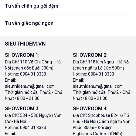
Tư vấn chăn ga gối đệm
Tư vấn giấc ngủ ngon
SIEUTHIDEM.VN
SHOWROOM
1
:
SHOWROOM
2
:
Địa Chỉ:
110 Võ Chí Công - Hà
Địa Chỉ:
118 Kim Ngưu - Hà Nội
Nội (cách dốc Bưởi 300m)
(cách ngã tư Lò Đúc 500m)
Hotline:
0904 01 3333
Hotline:
0904 01 3333
Email:
Email:
sieuthidem.vn@gmail.com
sieuthidem.vn@gmail.com
Thời gian mở cửa:
Thứ 2 - Chủ
Thời gian mở cửa:
Thứ 2 - Chủ
Nhật / 8:00 - 21:30
Nhật / 8:00 - 21:30
SHOWROOM
3
:
SHOWROOM
4
:
Địa Chỉ:
534 - 536 Nguyễn Văn
Địa Chỉ:
Shophouse B2-16 Tố
Cừ - Hà Nội
Hữu - Hà Nội (Cách ngã tư Vạn
Hotline:
0904 01 3333
Phúc 300m - Đối diện
Email:
Highlands Coffee Tố Hữu)