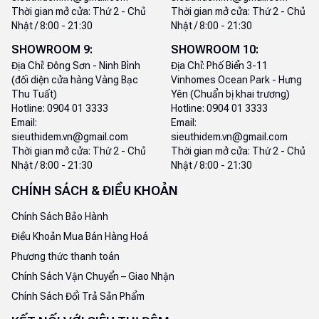
Thời gian mở cửa:
Thứ 2 - Chủ
Thời gian mở cửa:
Thứ 2 - Chủ
Nhật / 8:00 - 21:30
Nhật / 8:00 - 21:30
SHOWROOM
9
:
SHOWROOM
10
:
Địa Chỉ:
Đông Sơn - Ninh Bình
Địa Chỉ:
Phố Biển 3-11
(đối diện cửa hàng Vàng Bạc
Vinhomes Ocean Park - Hưng
Thu Tuất)
Yên (Chuẩn bị khai trương)
Hotline:
0904 01 3333
Hotline:
0904 01 3333
Email:
Email:
sieuthidem.vn@gmail.com
sieuthidem.vn@gmail.com
Thời gian mở cửa:
Thứ 2 - Chủ
Thời gian mở cửa:
Thứ 2 - Chủ
Nhật / 8:00 - 21:30
Nhật / 8:00 - 21:30
CHÍNH SÁCH & ĐIỀU KHOẢN
Chính Sách Bảo Hành
Điều Khoản Mua Bán Hàng Hoá
Phương thức thanh toán
Chính Sách Vận Chuyển – Giao Nhận
Chính Sách Đổi Trả Sản Phẩm