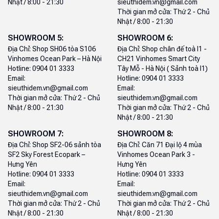
Nhật / 8:00 - 21:30
sieuthidem.vn@gmail.com
Thời gian mở cửa:
Thứ 2 - Chủ
Nhật / 8:00 - 21:30
SHOWROOM
5
:
SHOWROOM
6
:
Địa Chỉ:
Shop SH06 tòa S106
Địa Chỉ:
Shop chân đế toà I1 -
Vinhomes Ocean Park – Hà Nội
CH21 Vinhomes Smart City
Hotline:
0904 01 3333
Tây Mỗ - Hà Nội ( Sảnh toà I1)
Email:
Hotline:
0904 01 3333
sieuthidem.vn@gmail.com
Email:
Thời gian mở cửa:
Thứ 2 - Chủ
sieuthidem.vn@gmail.com
Nhật / 8:00 - 21:30
Thời gian mở cửa:
Thứ 2 - Chủ
Nhật / 8:00 - 21:30
SHOWROOM
7
:
SHOWROOM
8
:
Địa Chỉ:
Shop SF2-06 sảnh tòa
Địa Chỉ:
Căn 71 Đại lộ 4 mùa
SF2 Sky Forest Ecopark –
Vinhomes Ocean Park 3 -
Hưng Yên
Hưng Yên
Hotline:
0904 01 3333
Hotline:
0904 01 3333
Email:
Email:
sieuthidem.vn@gmail.com
sieuthidem.vn@gmail.com
Thời gian mở cửa:
Thứ 2 - Chủ
Thời gian mở cửa:
Thứ 2 - Chủ
Nhật / 8:00 - 21:30
Nhật / 8:00 - 21:30