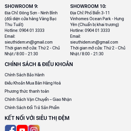
SHOWROOM
9
:
SHOWROOM
10
:
Địa Chỉ:
Đông Sơn - Ninh Bình
Địa Chỉ:
Phố Biển 3-11
(đối diện cửa hàng Vàng Bạc
Vinhomes Ocean Park - Hưng
Thu Tuất)
Yên (Chuẩn bị khai trương)
Hotline:
0904 01 3333
Hotline:
0904 01 3333
Email:
Email:
sieuthidem.vn@gmail.com
sieuthidem.vn@gmail.com
Thời gian mở cửa:
Thứ 2 - Chủ
Thời gian mở cửa:
Thứ 2 - Chủ
Nhật / 8:00 - 21:30
Nhật / 8:00 - 21:30
CHÍNH SÁCH & ĐIỀU KHOẢN
Chính Sách Bảo Hành
Điều Khoản Mua Bán Hàng Hoá
Phương thức thanh toán
Chính Sách Vận Chuyển – Giao Nhận
Chính Sách Đổi Trả Sản Phẩm
KẾT NỐI VỚI SIÊU THỊ ĐỆM