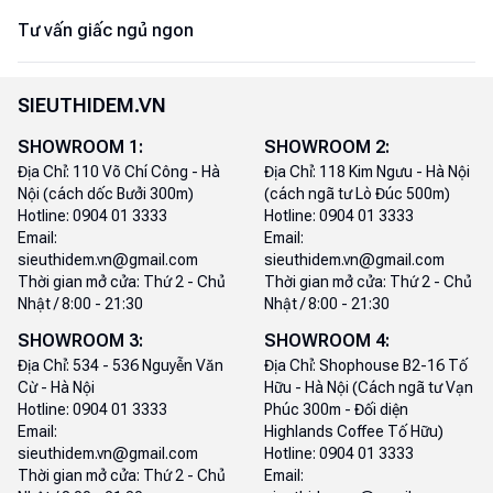
Tư vấn giấc ngủ ngon
SIEUTHIDEM.VN
SHOWROOM
1
:
SHOWROOM
2
:
Địa Chỉ:
110 Võ Chí Công - Hà
Địa Chỉ:
118 Kim Ngưu - Hà Nội
Nội (cách dốc Bưởi 300m)
(cách ngã tư Lò Đúc 500m)
Hotline:
0904 01 3333
Hotline:
0904 01 3333
Email:
Email:
sieuthidem.vn@gmail.com
sieuthidem.vn@gmail.com
Thời gian mở cửa:
Thứ 2 - Chủ
Thời gian mở cửa:
Thứ 2 - Chủ
Nhật / 8:00 - 21:30
Nhật / 8:00 - 21:30
SHOWROOM
3
:
SHOWROOM
4
:
Địa Chỉ:
534 - 536 Nguyễn Văn
Địa Chỉ:
Shophouse B2-16 Tố
Cừ - Hà Nội
Hữu - Hà Nội (Cách ngã tư Vạn
Hotline:
0904 01 3333
Phúc 300m - Đối diện
Email:
Highlands Coffee Tố Hữu)
sieuthidem.vn@gmail.com
Hotline:
0904 01 3333
Thời gian mở cửa:
Thứ 2 - Chủ
Email: