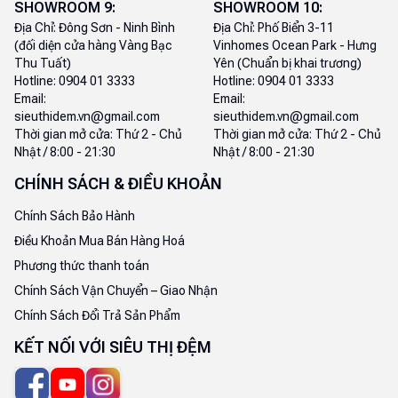
SHOWROOM
9
:
SHOWROOM
10
:
Địa Chỉ:
Đông Sơn - Ninh Bình
Địa Chỉ:
Phố Biển 3-11
(đối diện cửa hàng Vàng Bạc
Vinhomes Ocean Park - Hưng
Thu Tuất)
Yên (Chuẩn bị khai trương)
Hotline:
0904 01 3333
Hotline:
0904 01 3333
Email:
Email:
sieuthidem.vn@gmail.com
sieuthidem.vn@gmail.com
Thời gian mở cửa:
Thứ 2 - Chủ
Thời gian mở cửa:
Thứ 2 - Chủ
Nhật / 8:00 - 21:30
Nhật / 8:00 - 21:30
CHÍNH SÁCH & ĐIỀU KHOẢN
Chính Sách Bảo Hành
Điều Khoản Mua Bán Hàng Hoá
Phương thức thanh toán
Chính Sách Vận Chuyển – Giao Nhận
Chính Sách Đổi Trả Sản Phẩm
KẾT NỐI VỚI SIÊU THỊ ĐỆM