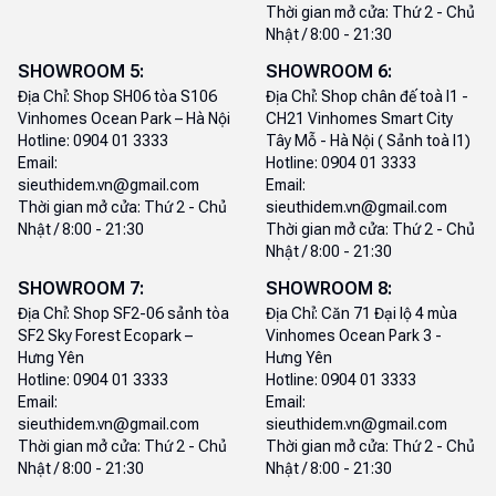
Thời gian mở cửa:
Thứ 2 - Chủ
Nhật / 8:00 - 21:30
SHOWROOM
5
:
SHOWROOM
6
:
Địa Chỉ:
Shop SH06 tòa S106
Địa Chỉ:
Shop chân đế toà I1 -
Vinhomes Ocean Park – Hà Nội
CH21 Vinhomes Smart City
Hotline:
0904 01 3333
Tây Mỗ - Hà Nội ( Sảnh toà I1)
Email:
Hotline:
0904 01 3333
sieuthidem.vn@gmail.com
Email:
Thời gian mở cửa:
Thứ 2 - Chủ
sieuthidem.vn@gmail.com
Nhật / 8:00 - 21:30
Thời gian mở cửa:
Thứ 2 - Chủ
Nhật / 8:00 - 21:30
SHOWROOM
7
:
SHOWROOM
8
:
Địa Chỉ:
Shop SF2-06 sảnh tòa
Địa Chỉ:
Căn 71 Đại lộ 4 mùa
SF2 Sky Forest Ecopark –
Vinhomes Ocean Park 3 -
Hưng Yên
Hưng Yên
Hotline:
0904 01 3333
Hotline:
0904 01 3333
Email:
Email:
sieuthidem.vn@gmail.com
sieuthidem.vn@gmail.com
Thời gian mở cửa:
Thứ 2 - Chủ
Thời gian mở cửa:
Thứ 2 - Chủ
Nhật / 8:00 - 21:30
Nhật / 8:00 - 21:30