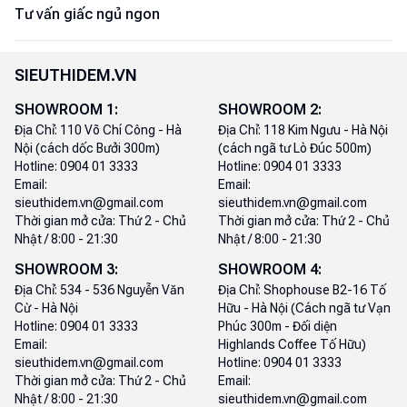
Tư vấn giấc ngủ ngon
SIEUTHIDEM.VN
SHOWROOM
1
:
SHOWROOM
2
:
Địa Chỉ:
110 Võ Chí Công - Hà
Địa Chỉ:
118 Kim Ngưu - Hà Nội
Nội (cách dốc Bưởi 300m)
(cách ngã tư Lò Đúc 500m)
Hotline:
0904 01 3333
Hotline:
0904 01 3333
Email:
Email:
sieuthidem.vn@gmail.com
sieuthidem.vn@gmail.com
Thời gian mở cửa:
Thứ 2 - Chủ
Thời gian mở cửa:
Thứ 2 - Chủ
Nhật / 8:00 - 21:30
Nhật / 8:00 - 21:30
SHOWROOM
3
:
SHOWROOM
4
:
Địa Chỉ:
534 - 536 Nguyễn Văn
Địa Chỉ:
Shophouse B2-16 Tố
Cừ - Hà Nội
Hữu - Hà Nội (Cách ngã tư Vạn
Hotline:
0904 01 3333
Phúc 300m - Đối diện
Email:
Highlands Coffee Tố Hữu)
sieuthidem.vn@gmail.com
Hotline:
0904 01 3333
Thời gian mở cửa:
Thứ 2 - Chủ
Email:
Nhật / 8:00 - 21:30
sieuthidem.vn@gmail.com