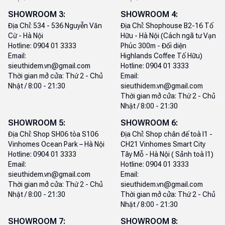
SHOWROOM
3
:
SHOWROOM
4
:
Địa Chỉ:
534 - 536 Nguyễn Văn
Địa Chỉ:
Shophouse B2-16 Tố
Cừ - Hà Nội
Hữu - Hà Nội (Cách ngã tư Vạn
Hotline:
0904 01 3333
Phúc 300m - Đối diện
Email:
Highlands Coffee Tố Hữu)
sieuthidem.vn@gmail.com
Hotline:
0904 01 3333
Thời gian mở cửa:
Thứ 2 - Chủ
Email:
Nhật / 8:00 - 21:30
sieuthidem.vn@gmail.com
Thời gian mở cửa:
Thứ 2 - Chủ
Nhật / 8:00 - 21:30
SHOWROOM
5
:
SHOWROOM
6
:
Địa Chỉ:
Shop SH06 tòa S106
Địa Chỉ:
Shop chân đế toà I1 -
Vinhomes Ocean Park – Hà Nội
CH21 Vinhomes Smart City
Hotline:
0904 01 3333
Tây Mỗ - Hà Nội ( Sảnh toà I1)
Email:
Hotline:
0904 01 3333
sieuthidem.vn@gmail.com
Email:
Thời gian mở cửa:
Thứ 2 - Chủ
sieuthidem.vn@gmail.com
Nhật / 8:00 - 21:30
Thời gian mở cửa:
Thứ 2 - Chủ
Nhật / 8:00 - 21:30
SHOWROOM
7
:
SHOWROOM
8
: