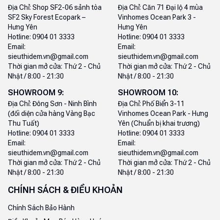
Địa Chỉ:
Shop SF2-06 sảnh tòa
Địa Chỉ:
Căn 71 Đại lộ 4 mùa
SF2 Sky Forest Ecopark –
Vinhomes Ocean Park 3 -
Hưng Yên
Hưng Yên
Hotline:
0904 01 3333
Hotline:
0904 01 3333
Email:
Email:
sieuthidem.vn@gmail.com
sieuthidem.vn@gmail.com
Thời gian mở cửa:
Thứ 2 - Chủ
Thời gian mở cửa:
Thứ 2 - Chủ
Nhật / 8:00 - 21:30
Nhật / 8:00 - 21:30
SHOWROOM
9
:
SHOWROOM
10
:
Địa Chỉ:
Đông Sơn - Ninh Bình
Địa Chỉ:
Phố Biển 3-11
(đối diện cửa hàng Vàng Bạc
Vinhomes Ocean Park - Hưng
Thu Tuất)
Yên (Chuẩn bị khai trương)
Hotline:
0904 01 3333
Hotline:
0904 01 3333
Email:
Email:
sieuthidem.vn@gmail.com
sieuthidem.vn@gmail.com
Thời gian mở cửa:
Thứ 2 - Chủ
Thời gian mở cửa:
Thứ 2 - Chủ
Nhật / 8:00 - 21:30
Nhật / 8:00 - 21:30
CHÍNH SÁCH & ĐIỀU KHOẢN
Chính Sách Bảo Hành