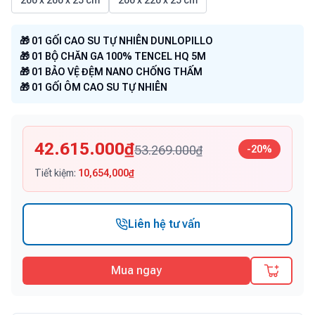
200 x 200 x 25 cm
200 x 220 x 25 cm
🎁 01 GỐI CAO SU TỰ NHIÊN DUNLOPILLO
🎁 01 BỘ CHĂN GA 100% TENCEL HQ 5M
🎁 01 BẢO VỆ ĐỆM NANO CHỐNG THẤM
🎁 01 GỐI ÔM CAO SU TỰ NHIÊN
42.615.000
₫
53.269.000
₫
-
20
%
Tiết kiệm:
10,654,000
₫
Liên hệ tư vấn
Mua ngay