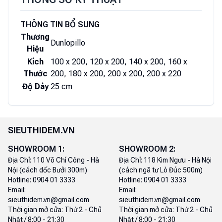
THÔNG TIN BỔ SUNG
Thương
Dunlopillo
Hiệu
Kích
100 x 200, 120 x 200, 140 x 200, 160 x
Thước
200, 180 x 200, 200 x 200, 200 x 220
Độ Dày
25 cm
SIEUTHIDEM.VN
SHOWROOM
1
:
SHOWROOM
2
:
Địa Chỉ:
110 Võ Chí Công - Hà
Địa Chỉ:
118 Kim Ngưu - Hà Nội
Nội (cách dốc Bưởi 300m)
(cách ngã tư Lò Đúc 500m)
Hotline:
0904 01 3333
Hotline:
0904 01 3333
Email:
Email:
sieuthidem.vn@gmail.com
sieuthidem.vn@gmail.com
Thời gian mở cửa:
Thứ 2 - Chủ
Thời gian mở cửa:
Thứ 2 - Chủ
Nhật / 8:00 - 21:30
Nhật / 8:00 - 21:30