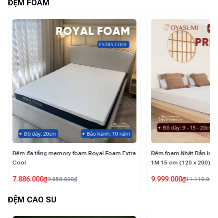
ĐỆM FOAM
Đệm foam Nhật Bản Inoac Oyasumi Premium
Đệm foam Nhật Bản Inoa
1M 15 cm (120 x 200)
1M 15 cm (120 x 200)
9.999.000
₫
8.937.000
₫
11.110.000
₫
9.930.000
₫
ĐỆM CAO SU