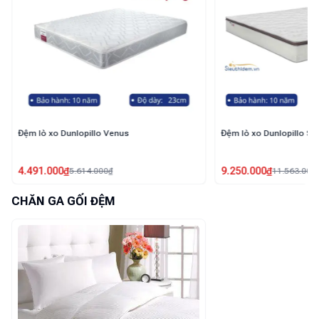
Đệm lò xo Dunlopillo Spine O Master
Đệm lò xo túi độc lập R
9.250.000
₫
4.525.000
₫
11.563.000
₫
6.465.000
₫
CHĂN GA GỐI ĐỆM