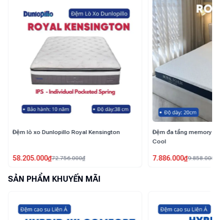
Đệm đa tầng memory foam Royal Foam Extra
Đệm lò xo túi độc lập R
Cool
7.886.000
₫
4.525.000
₫
9.858.000
₫
6.465.000
₫
SẢN PHẨM KHUYẾN MÃI