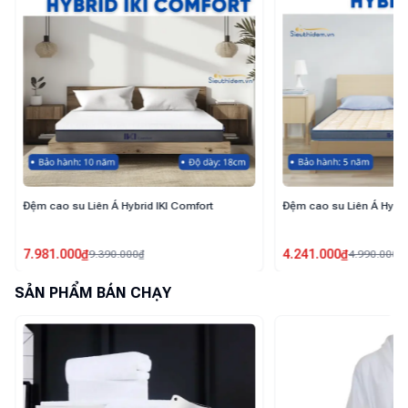
Đệm cao su Liên Á Hybrid IKI EZ
Đệm cao su Liên Á Hybrid 
4.241.000
₫
4.837.000
₫
4.990.000
₫
5.690.000
₫
SẢN PHẨM BÁN CHẠY