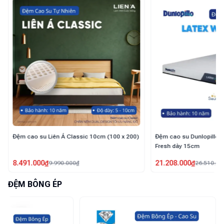
Đệm cao su Dunlopillo Latex World Neo
Đệm cao su Dunlopillo L
Fresh dày 15cm
21.208.000
₫
15.872.000
₫
26.510.000
₫
19.840.00
ĐỆM BÔNG ÉP