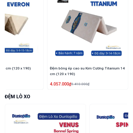
Đệm bông chống khuẩn Hanvico 14 cm (120
Đệm bông ép Everon 15 
x 190)
4.028.000
₫
3.736.000
₫
5.370.000
₫
4.790.000
₫
ĐỆM LÒ XO