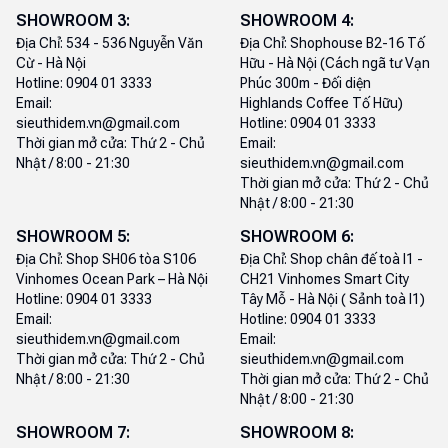
SHOWROOM
3
:
SHOWROOM
4
:
Địa Chỉ:
534 - 536 Nguyễn Văn
Địa Chỉ:
Shophouse B2-16 Tố
Cừ - Hà Nội
Hữu - Hà Nội (Cách ngã tư Vạn
Hotline:
0904 01 3333
Phúc 300m - Đối diện
Email:
Highlands Coffee Tố Hữu)
sieuthidem.vn@gmail.com
Hotline:
0904 01 3333
Thời gian mở cửa:
Thứ 2 - Chủ
Email:
Nhật / 8:00 - 21:30
sieuthidem.vn@gmail.com
Thời gian mở cửa:
Thứ 2 - Chủ
Nhật / 8:00 - 21:30
SHOWROOM
5
:
SHOWROOM
6
:
Địa Chỉ:
Shop SH06 tòa S106
Địa Chỉ:
Shop chân đế toà I1 -
Vinhomes Ocean Park – Hà Nội
CH21 Vinhomes Smart City
Hotline:
0904 01 3333
Tây Mỗ - Hà Nội ( Sảnh toà I1)
Email:
Hotline:
0904 01 3333
sieuthidem.vn@gmail.com
Email:
Thời gian mở cửa:
Thứ 2 - Chủ
sieuthidem.vn@gmail.com
Nhật / 8:00 - 21:30
Thời gian mở cửa:
Thứ 2 - Chủ
Nhật / 8:00 - 21:30
SHOWROOM
7
:
SHOWROOM
8
: