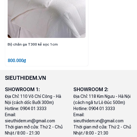
Bộ chăn ga T300 kẻ sọc 1cm
800.000
₫
SIEUTHIDEM.VN
SHOWROOM
1
:
SHOWROOM
2
:
Địa Chỉ:
110 Võ Chí Công - Hà
Địa Chỉ:
118 Kim Ngưu - Hà Nội
Nội (cách dốc Bưởi 300m)
(cách ngã tư Lò Đúc 500m)
Hotline:
0904 01 3333
Hotline:
0904 01 3333
Email:
Email:
sieuthidem.vn@gmail.com
sieuthidem.vn@gmail.com
Thời gian mở cửa:
Thứ 2 - Chủ
Thời gian mở cửa:
Thứ 2 - Chủ
Nhật / 8:00 - 21:30
Nhật / 8:00 - 21:30