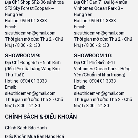
Địa Chỉ:
Shop SF2-06 sảnh tòa
Địa Chỉ:
Căn 71 Đại lộ 4 mùa
SF2 Sky Forest Ecopark –
Vinhomes Ocean Park 3 -
Hưng Yên
Hưng Yên
Hotline:
0904 01 3333
Hotline:
0904 01 3333
Email:
Email:
sieuthidem.vn@gmail.com
sieuthidem.vn@gmail.com
Thời gian mở cửa:
Thứ 2 - Chủ
Thời gian mở cửa:
Thứ 2 - Chủ
Nhật / 8:00 - 21:30
Nhật / 8:00 - 21:30
SHOWROOM
9
:
SHOWROOM
10
:
Địa Chỉ:
Đông Sơn - Ninh Bình
Địa Chỉ:
Phố Biển 3-11
(đối diện cửa hàng Vàng Bạc
Vinhomes Ocean Park - Hưng
Thu Tuất)
Yên (Chuẩn bị khai trương)
Hotline:
0904 01 3333
Hotline:
0904 01 3333
Email:
Email:
sieuthidem.vn@gmail.com
sieuthidem.vn@gmail.com
Thời gian mở cửa:
Thứ 2 - Chủ
Thời gian mở cửa:
Thứ 2 - Chủ
Nhật / 8:00 - 21:30
Nhật / 8:00 - 21:30
CHÍNH SÁCH & ĐIỀU KHOẢN
Chính Sách Bảo Hành
Điều Khoản Mua Bán Hàng Hoá