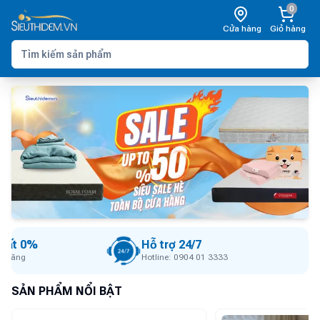
0
Cửa hàng
Giỏ hàng
suất 0%
Hỗ trợ 24/7
h hãng
Hotline: 0904 01 3333
SẢN PHẨM NỔI BẬT