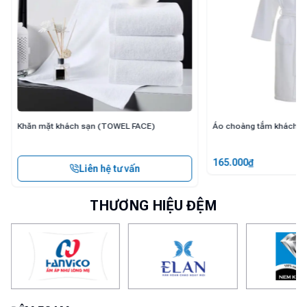
Áo choàng tắm khách sạn (BAT ROBE)
Đệm cao su tổng hợp Ki
165.000
₫
2.200.000
₫
2.750.000
₫
THƯƠNG HIỆU ĐỆM