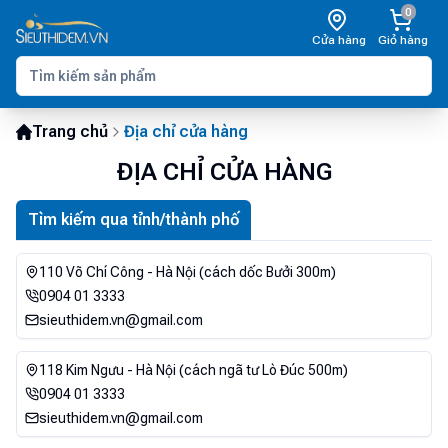
0
Cửa hàng
Giỏ hàng
Trang chủ
Địa chỉ cửa hàng
ĐỊA CHỈ CỬA HÀNG
Tìm kiếm qua tỉnh/thành phố
110 Võ Chí Công - Hà Nội (cách dốc Bưởi 300m)
0904 01 3333
sieuthidem.vn@gmail.com
118 Kim Ngưu - Hà Nội (cách ngã tư Lò Đúc 500m)
0904 01 3333
sieuthidem.vn@gmail.com