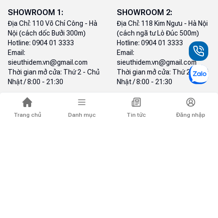
SHOWROOM
1
:
SHOWROOM
2
:
Địa Chỉ:
110 Võ Chí Công - Hà
Địa Chỉ:
118 Kim Ngưu - Hà Nội
Nội (cách dốc Bưởi 300m)
(cách ngã tư Lò Đúc 500m)
Hotline:
0904 01 3333
Hotline:
0904 01 3333
Email:
Email:
sieuthidem.vn@gmail.com
sieuthidem.vn@gmail.com
Thời gian mở cửa:
Thứ 2 - Chủ
Thời gian mở cửa:
Thứ 2 - Chủ
Nhật / 8:00 - 21:30
Nhật / 8:00 - 21:30
SHOWROOM
3
:
SHOWROOM
4
:
Địa Chỉ:
534 - 536 Nguyễn Văn
Địa Chỉ:
Shophouse B2-16 Tố
Trang chủ
Danh mục
Tin tức
Đăng nhập
Cừ - Hà Nội
Hữu - Hà Nội (Cách ngã tư Vạn
Hotline:
0904 01 3333
Phúc 300m - Đối diện
Email:
Highlands Coffee Tố Hữu)
sieuthidem.vn@gmail.com
Hotline:
0904 01 3333
Thời gian mở cửa:
Thứ 2 - Chủ
Email:
Nhật / 8:00 - 21:30
sieuthidem.vn@gmail.com
Thời gian mở cửa:
Thứ 2 - Chủ
Nhật / 8:00 - 21:30
SHOWROOM
5
:
SHOWROOM
6
:
Địa Chỉ:
Shop SH06 tòa S106
Địa Chỉ:
Shop chân đế toà I1 -